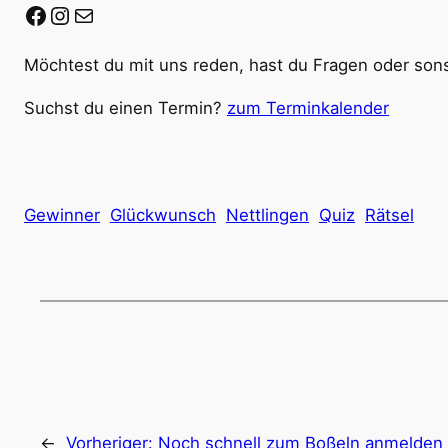
Facebook
Instagram
E-Mail
Möchtest du mit uns reden, hast du Fragen oder sons
Suchst du einen Termin?
zum Terminkalender
Gewinner
Glückwunsch
Nettlingen
Quiz
Rätsel
←
Vorheriger:
Noch schnell zum Boßeln anmelden