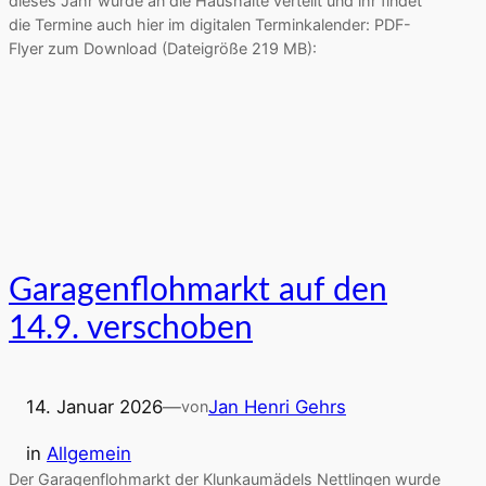
dieses Jahr wurde an die Haushalte verteilt und ihr findet
die Termine auch hier im digitalen Terminkalender: PDF-
Flyer zum Download (Dateigröße 219 MB):
Garagenflohmarkt auf den
14.9. verschoben
14. Januar 2026
—
Jan Henri Gehrs
von
in
Allgemein
Der Garagenflohmarkt der Klunkaumädels Nettlingen wurde