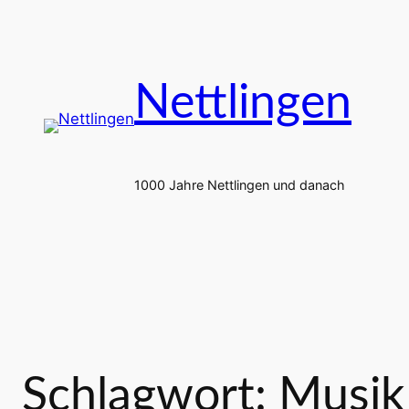
Zum
Inhalt
springen
Nettlingen
1000 Jahre Nettlingen und danach
Schlagwort:
Musik