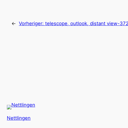
←
Vorheriger:
telescope, outlook, distant view-3
Nettlingen