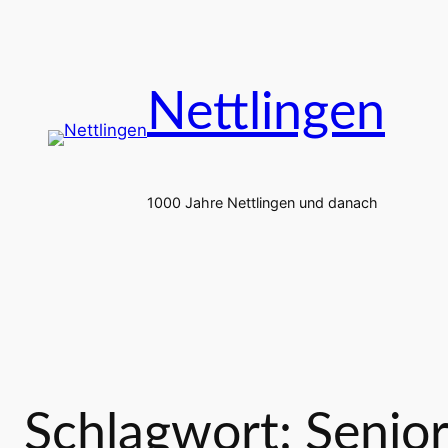
Zum
Inhalt
springen
Nettlingen
1000 Jahre Nettlingen und danach
Schlagwort:
Senio