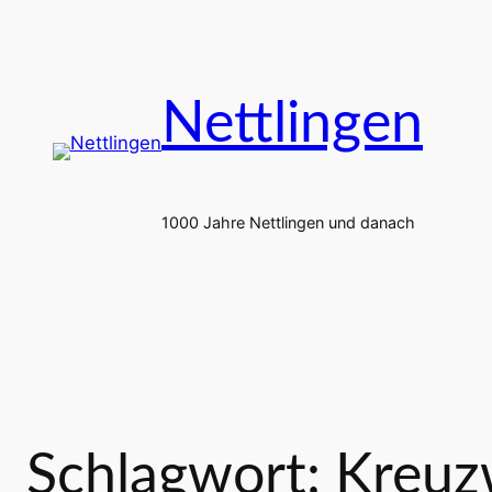
Zum
Inhalt
springen
Nettlingen
1000 Jahre Nettlingen und danach
Schlagwort:
Kreuz