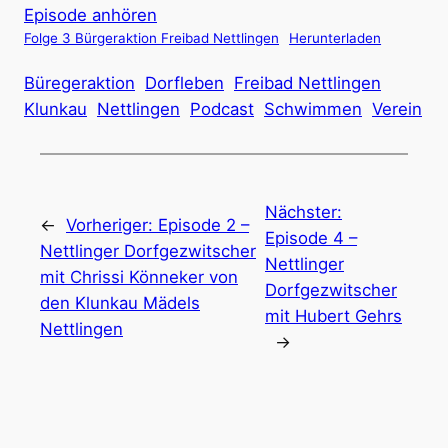
Episode anhören
Folge 3 Bürgeraktion Freibad Nettlingen
Herunterladen
Büregeraktion
Dorfleben
Freibad Nettlingen
Klunkau
Nettlingen
Podcast
Schwimmen
Verein
Nächster:
←
Vorheriger:
Episode 2 –
Episode 4 –
Nettlinger Dorfgezwitscher
Nettlinger
mit Chrissi Könneker von
Dorfgezwitscher
den Klunkau Mädels
mit Hubert Gehrs
Nettlingen
→