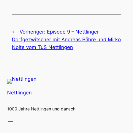
←
Vorheriger:
Episode 9 – Nettlinger
Dorfgezwitscher mit Andreas Bähre und Mirko
Nolte vom TuS Nettlingen
Nettlingen
1000 Jahre Nettlingen und danach