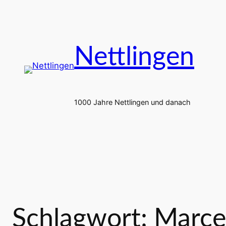
Zum
Inhalt
springen
Nettlingen
1000 Jahre Nettlingen und danach
Schlagwort:
Marcel