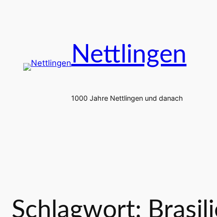
Zum
Inhalt
springen
Nettlingen
1000 Jahre Nettlingen und danach
Schlagwort:
Brasil