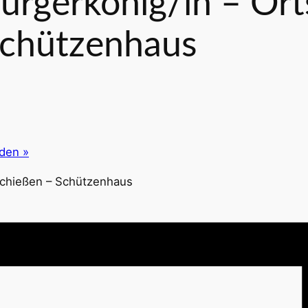
ürgerkönig/in – Ort
Schützenhaus
nden
»
schießen – Schützenhaus