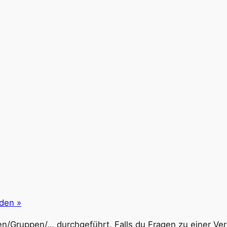
nden
»
n/Gruppen/… durchgeführt. Falls du Fragen zu einer Vera