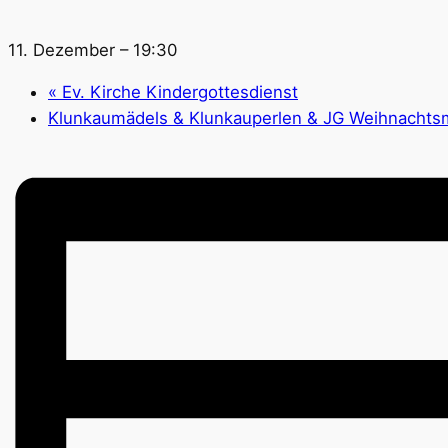
11. Dezember – 19:30
«
Ev. Kirche Kindergottesdienst
Klunkaumädels & Klunkauperlen & JG Weihnachts