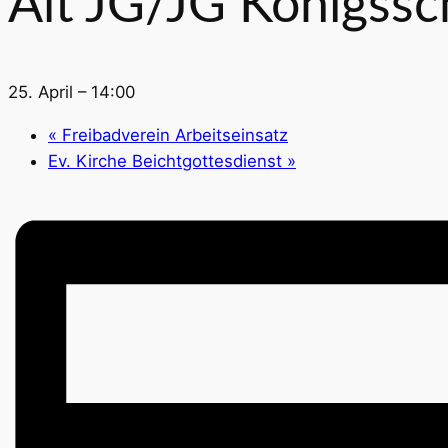
Alt JG/JG Königssc
25. April – 14:00
«
Freibadverein Arbeitseinsatz
Ev. Kirche Beichtgottesdienst
»