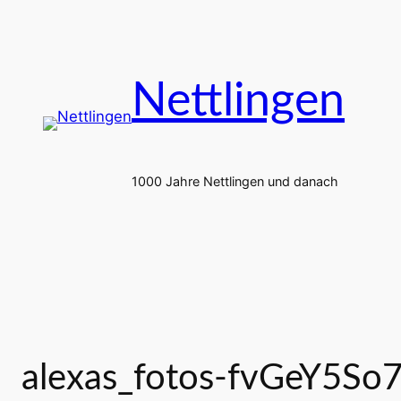
Zum
Inhalt
springen
Nettlingen
1000 Jahre Nettlingen und danach
alexas_fotos-fvGeY5So